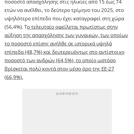
ποσοστό απασχόλησης στις ηλικίες από 15 έως 74
ετών να ανέλθει, το δεύτερο τρίμηνο του 2025, στο
υψηλότερο επίπεδο που έχει καταγραφεί στη χώρα
(56,4%). Τ
ο τελευταίο οφείλεται πρωτίστως στην
αύξηση της απασχόλησης των γυναικών, των οποίων
το ποσοστό επίσης ανήλθε σε ιστορικά υψηλά
επίπεδα (48,7%) και δευτερευόντως στο αντίστοιχο
ποσοστό των ανδρών (64,5%), το οποίο ωστόσο
βρίσκεται πολύ κοντά στον μέσο όρο της ΕΕ-27
(66,9%).