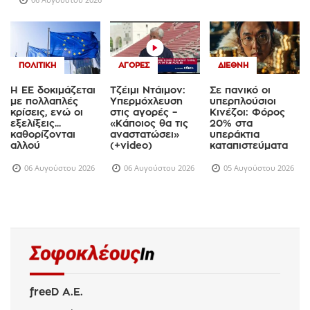
ΠΟΛΙΤΙΚΉ
ΑΓΟΡΈΣ
ΔΙΕΘΝΉ
Η ΕΕ δοκιμάζεται
Τζέιμι Ντάιμον:
Σε πανικό οι
με πολλαπλές
Υπερμόχλευση
υπερπλούσιοι
κρίσεις, ενώ οι
στις αγορές –
Κινέζοι: Φόρος
εξελίξεις...
«Κάποιος θα τις
20% στα
καθορίζονται
αναστατώσει»
υπεράκτια
αλλού
(+video)
καταπιστεύματα
06 Αυγούστου 2026
06 Αυγούστου 2026
05 Αυγούστου 2026
freeD Α.Ε.