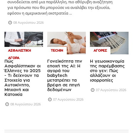
συνοδεύεται από μια παράλληλη, πιο αθόρυβη αναζήτηση
για πρόσωπο που θα μπορούσε να αναλάβει την εξουσία,
εφόσον η αμερικανική εκστρατεία ...
08 Αυγούστου 2026
ΑΣΦΑΛΙΣΤΙΚΉ
TECHIN
ΑΓΟΡΈΣ
ΑΓΟΡΆ
Πώς
Γονεϊκότητα την
Η γεωοικονομία
Ασφαλίστηκαν οι
εποχή της AI: Η
της παρέμβασης
Έλληνες το 2025
αγορά του
στο γεν: Πώς
- Τι δείχνουν τα
babytech
αλλάζουν οι
Στοιχεία για
μετατρέπει τα
ισορροπίες
Αυτοκίνητο,
βρέφη σε πηγή
Μηχανή και
δεδομένων
07 Αυγούστου 2026
Κατοικία
07 Αυγούστου 2026
08 Αυγούστου 2026