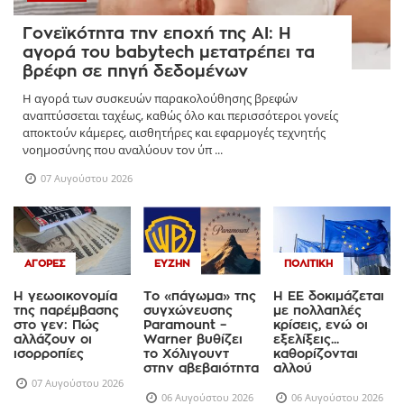
Γονεϊκότητα την εποχή της AI: Η
αγορά του babytech μετατρέπει τα
βρέφη σε πηγή δεδομένων
Η αγορά των συσκευών παρακολούθησης βρεφών
αναπτύσσεται ταχέως, καθώς όλο και περισσότεροι γονείς
αποκτούν κάμερες, αισθητήρες και εφαρμογές τεχνητής
νοημοσύνης που αναλύουν τον ύπ ...
07 Αυγούστου 2026
ΑΓΟΡΈΣ
ΕΥΖΗΝ
ΠΟΛΙΤΙΚΉ
Η γεωοικονομία
Το «πάγωμα» της
Η ΕΕ δοκιμάζεται
της παρέμβασης
συγχώνευσης
με πολλαπλές
στο γεν: Πώς
Paramount –
κρίσεις, ενώ οι
αλλάζουν οι
Warner βυθίζει
εξελίξεις...
ισορροπίες
το Χόλιγουντ
καθορίζονται
στην αβεβαιότητα
αλλού
07 Αυγούστου 2026
06 Αυγούστου 2026
06 Αυγούστου 2026