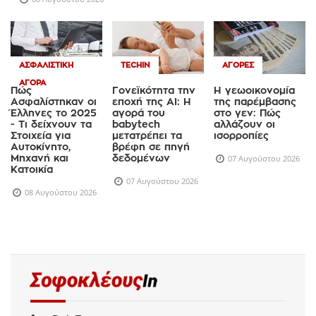
ΑΣΦΑΛΙΣΤΙΚΉ
TECHIN
ΑΓΟΡΈΣ
ΑΓΟΡΆ
Πώς
Γονεϊκότητα την
Η γεωοικονομία
Ασφαλίστηκαν οι
εποχή της AI: Η
της παρέμβασης
Έλληνες το 2025
αγορά του
στο γεν: Πώς
- Τι δείχνουν τα
babytech
αλλάζουν οι
Στοιχεία για
μετατρέπει τα
ισορροπίες
Αυτοκίνητο,
βρέφη σε πηγή
Μηχανή και
δεδομένων
07 Αυγούστου 2026
Κατοικία
07 Αυγούστου 2026
08 Αυγούστου 2026