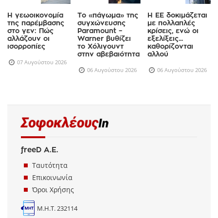
Η γεωοικονομία
Το «πάγωμα» της
Η ΕΕ δοκιμάζεται
της παρέμβασης
συγχώνευσης
με πολλαπλές
στο γεν: Πώς
Paramount –
κρίσεις, ενώ οι
αλλάζουν οι
Warner βυθίζει
εξελίξεις...
ισορροπίες
το Χόλιγουντ
καθορίζονται
στην αβεβαιότητα
αλλού
07 Αυγούστου 2026
06 Αυγούστου 2026
06 Αυγούστου 2026
freeD Α.Ε.
Ταυτότητα
Επικοινωνία
Όροι Χρήσης
Μ.Η.Τ. 232114