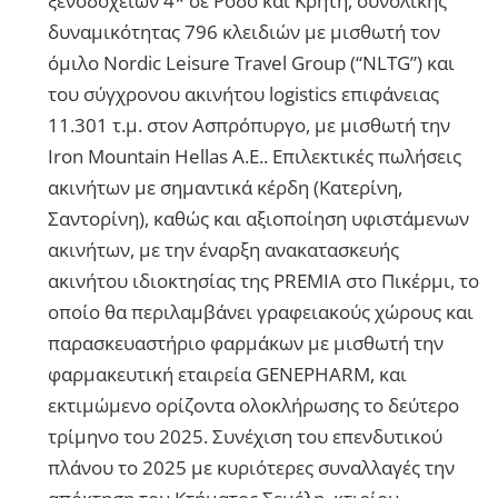
ξενοδοχείων 4* σε Ρόδο και Κρήτη, συνολικής
δυναμικότητας 796 κλειδιών με μισθωτή τον
όμιλο Nordic Leisure Travel Group (“NLTG”) και
του σύγχρονου ακινήτου logistics επιφάνειας
11.301 τ.μ. στον Ασπρόπυργο, με μισθωτή την
Iron Mountain Hellas A.E.. Επιλεκτικές πωλήσεις
ακινήτων με σημαντικά κέρδη (Κατερίνη,
Σαντορίνη), καθώς και αξιοποίηση υφιστάμενων
ακινήτων, με την έναρξη ανακατασκευής
ακινήτου ιδιοκτησίας της PREMIA στο Πικέρμι, το
οποίο θα περιλαμβάνει γραφειακούς χώρους και
παρασκευαστήριο φαρμάκων με μισθωτή την
φαρμακευτική εταιρεία GENEPHARM, και
εκτιμώμενο ορίζοντα ολοκλήρωσης το δεύτερο
τρίμηνο του 2025. Συνέχιση του επενδυτικού
πλάνου το 2025 με κυριότερες συναλλαγές την