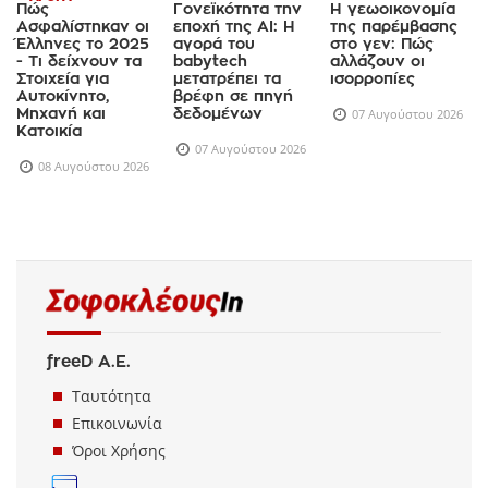
Πώς
Γονεϊκότητα την
Η γεωοικονομία
Ασφαλίστηκαν οι
εποχή της AI: Η
της παρέμβασης
Έλληνες το 2025
αγορά του
στο γεν: Πώς
- Τι δείχνουν τα
babytech
αλλάζουν οι
Στοιχεία για
μετατρέπει τα
ισορροπίες
Αυτοκίνητο,
βρέφη σε πηγή
Μηχανή και
δεδομένων
07 Αυγούστου 2026
Κατοικία
07 Αυγούστου 2026
08 Αυγούστου 2026
freeD Α.Ε.
Ταυτότητα
Επικοινωνία
Όροι Χρήσης