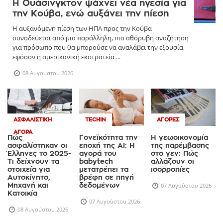
Η Ουάσινγκτον ψάχνει νέα ηγεσία για
την Κούβα, ενώ αυξάνει την πίεση
Η αυξανόμενη πίεση των ΗΠΑ προς την Κούβα
συνοδεύεται από μια παράλληλη, πιο αθόρυβη αναζήτηση
για πρόσωπο που θα μπορούσε να αναλάβει την εξουσία,
εφόσον η αμερικανική εκστρατεία ...
08 Αυγούστου 2026
ΑΣΦΑΛΙΣΤΙΚΉ
TECHIN
ΑΓΟΡΈΣ
ΑΓΟΡΆ
Πώς
Γονεϊκότητα την
Η γεωοικονομία
ασφαλίστηκαν οι
εποχή της AI: Η
της παρέμβασης
Έλληνες το 2025-
αγορά του
στο γεν: Πώς
Τι δείχνουν τα
babytech
αλλάζουν οι
στοιχεία για
μετατρέπει τα
ισορροπίες
Αυτοκίνητο,
βρέφη σε πηγή
Μηχανή και
δεδομένων
07 Αυγούστου 2026
Κατοικία
07 Αυγούστου 2026
08 Αυγούστου 2026