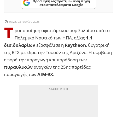
Προσθήκη ως προτιμώμενη πηγή
στα αποτελέσματα Google
07:23, 03 Ιουνίου 2025
Τ
ροποποίηση υφιστάμενου συμβολαίου από το
Πολεμικό Ναυτικό των ΗΠΑ, αξίας
1,1
δισ.δολαρίων
εξασφάλισε η
Raytheon
, θυγατρική
της RTX με έδρα την Τουσόν της Αριζόνα. Η σύμβαση
αφορά την παραγωγή και παράδοση των
πυραυλικών
αναγκών της 25ης παρτίδας
παραγωγής των
AIM-9X
.