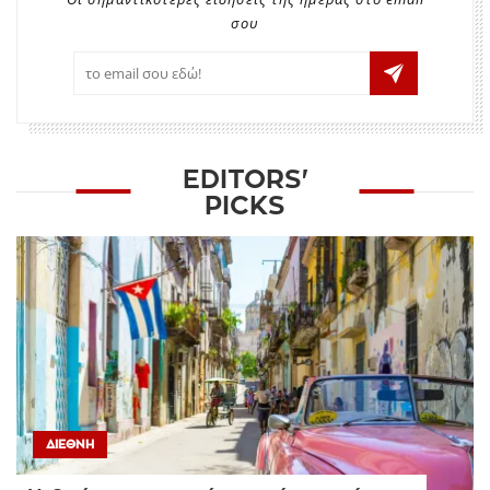
σου
EDITORS'
PICKS
ΔΙΕΘΝΉ