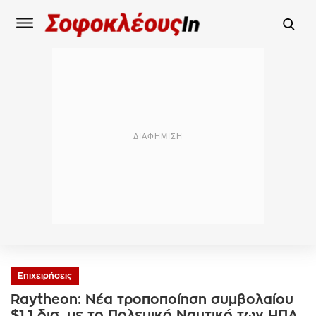
Επιχειρήσεις
Raytheon: Νέα τροποποίηση συμβολαίου
$1,1 δισ. με το Πολεμικό Ναυτικό των ΗΠΑ