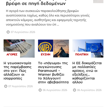
βρέφη σε πηγή δεδομένων
Η αγορά των συσκευών παρακολούθησης βρεφών
αναπτύσσεται ταχέως, καθώς όλο και περισσότεροι γονείς
αποκτούν κάμερες, αισθητήρες και εφαρμογές τεχνητής
νοημοσύνης που αναλύουν τον ύπ ...
07 Αυγούστου 2026
ΑΓΟΡΈΣ
ΕΥΖΗΝ
ΠΟΛΙΤΙΚΉ
Η γεωοικονομία
Το «πάγωμα» της
Η ΕΕ δοκιμάζεται
της παρέμβασης
συγχώνευσης
με πολλαπλές
στο γεν: Πώς
Paramount –
κρίσεις, ενώ οι
αλλάζουν οι
Warner βυθίζει
εξελίξεις...
ισορροπίες
το Χόλιγουντ
καθορίζονται
στην αβεβαιότητα
αλλού
07 Αυγούστου 2026
06 Αυγούστου 2026
06 Αυγούστου 2026