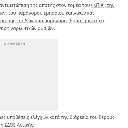
ν αντιμετώπιση της απάτης στον τομέα του
Φ.Π.Α., την
ων, του παράνομου εμπορίου καπνικών και
ποίησης εσόδων από παράνομες δραστηριότητε
ς,
ίνηση ναρκωτικών ουσιών.
ρες υποθέσεις ελέγχων κατά την διάρκεια του θέρους
η ΣΔΟΕ Αττικής: