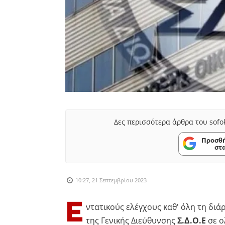
Δες περισσότερα άρθρα του sofo
Προσθή
στ
10:27, 21 Σεπτεμβρίου 2023
Ε
ντατικούς ελέγχους καθ' όλη τη διά
της Γενικής Διεύθυνσης
Σ.Δ.Ο.Ε
σε ο