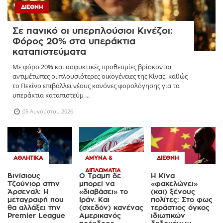
ΔΙΕΘΝΉ
Σε πανικό οι υπερπλούσιοι Κινέζοι:
Φόρος 20% στα υπεράκτια
καταπιστεύματα
Με φόρο 20% και ασφυκτικές προθεσμίες βρίσκονται
αντιμέτωπες οι πλουσιότερες οικογένειες της Κίνας, καθώς
το Πεκίνο επιβάλλει νέους κανόνες φορολόγησης για τα
υπεράκτια καταπιστεύμ ...
05 Αυγούστου 2026
ΑΘΛΗΤΙΚΆ
ΆΜΥΝΑ &
ΔΙΕΘΝΉ
ΔΙΠΛΩΜΑΤΊΑ
Βινίσιους
Ο Τραμπ δε
Η Κίνα
Τζούνιορ στην
μπορεί να
«φακελώνει»
Άρσεναλ: Η
«διαβάσει» το
(και) ξένους
μεταγραφή που
Ιράν. Και
πολίτες: Στο φως
θα αλλάξει την
(σχεδόν) κανένας
τεράστιος όγκος
Premier League
Αμερικανός
ιδιωτικών