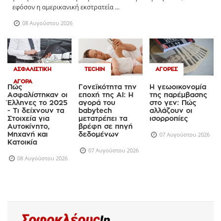
εφόσον η αμερικανική εκστρατεία ...
08 Αυγούστου 2026
ΑΣΦΑΛΙΣΤΙΚΉ
TECHIN
ΑΓΟΡΈΣ
ΑΓΟΡΆ
Πώς
Γονεϊκότητα την
Η γεωοικονομία
Ασφαλίστηκαν οι
εποχή της AI: Η
της παρέμβασης
Έλληνες το 2025
αγορά του
στο γεν: Πώς
- Τι δείχνουν τα
babytech
αλλάζουν οι
Στοιχεία για
μετατρέπει τα
ισορροπίες
Αυτοκίνητο,
βρέφη σε πηγή
Μηχανή και
δεδομένων
07 Αυγούστου 2026
Κατοικία
07 Αυγούστου 2026
08 Αυγούστου 2026