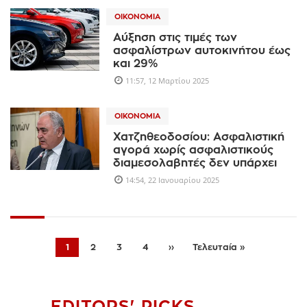
ΟΙΚΟΝΟΜΊΑ
Αύξηση στις τιμές των
ασφαλίστρων αυτοκινήτου έως
και 29%
11:57, 12 Μαρτίου 2025
ΟΙΚΟΝΟΜΊΑ
Χατζηθεοδοσίου: Ασφαλιστική
αγορά χωρίς ασφαλιστικούς
διαμεσολαβητές δεν υπάρχει
14:54, 22 Ιανουαρίου 2025
1
2
3
4
››
Τελευταία »
EDITORS' PICKS