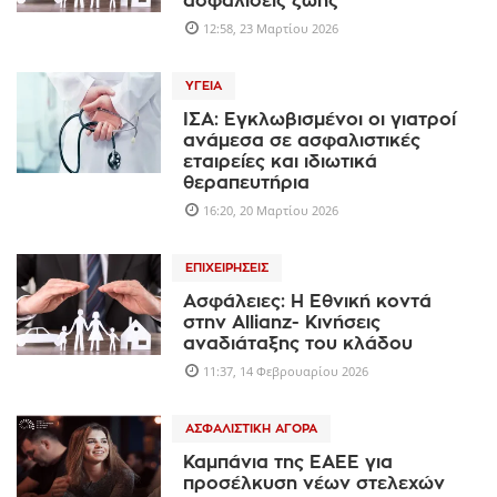
ασφαλίσεις ζωής
12:58, 23 Μαρτίου 2026
ΥΓΕΊΑ
ΙΣΑ: Εγκλωβισμένοι οι γιατροί
ανάμεσα σε ασφαλιστικές
εταιρείες και ιδιωτικά
θεραπευτήρια
16:20, 20 Μαρτίου 2026
ΕΠΙΧΕΙΡΉΣΕΙΣ
Ασφάλειες: Η Εθνική κοντά
στην Allianz- Κινήσεις
αναδιάταξης του κλάδου
11:37, 14 Φεβρουαρίου 2026
ΑΣΦΑΛΙΣΤΙΚΉ ΑΓΟΡΆ
Καμπάνια της ΕΑΕΕ για
προσέλκυση νέων στελεχών