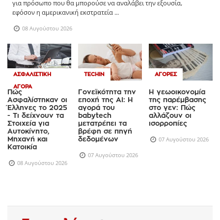
για πρόσωπο που θα μπορούσε να αναλάβει την εξουσία,
εφόσον η αμερικανική εκστρατεία ...
08 Αυγούστου 2026
ΑΣΦΑΛΙΣΤΙΚΉ
TECHIN
ΑΓΟΡΈΣ
ΑΓΟΡΆ
Πώς
Γονεϊκότητα την
Η γεωοικονομία
Ασφαλίστηκαν οι
εποχή της AI: Η
της παρέμβασης
Έλληνες το 2025
αγορά του
στο γεν: Πώς
- Τι δείχνουν τα
babytech
αλλάζουν οι
Στοιχεία για
μετατρέπει τα
ισορροπίες
Αυτοκίνητο,
βρέφη σε πηγή
Μηχανή και
δεδομένων
07 Αυγούστου 2026
Κατοικία
07 Αυγούστου 2026
08 Αυγούστου 2026