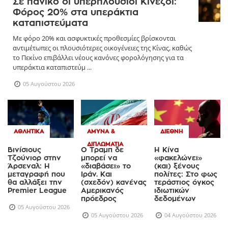
Σε πανικό οι υπερπλούσιοι Κινέζοι:
Φόρος 20% στα υπεράκτια
καταπιστεύματα
Με φόρο 20% και ασφυκτικές προθεσμίες βρίσκονται
αντιμέτωπες οι πλουσιότερες οικογένειες της Κίνας, καθώς
το Πεκίνο επιβάλλει νέους κανόνες φορολόγησης για τα
υπεράκτια καταπιστεύμ ...
05 Αυγούστου 2026
ΑΘΛΗΤΙΚΆ
ΆΜΥΝΑ &
ΔΙΕΘΝΉ
ΔΙΠΛΩΜΑΤΊΑ
Βινίσιους
Ο Τραμπ δε
Η Κίνα
Τζούνιορ στην
μπορεί να
«φακελώνει»
Άρσεναλ: Η
«διαβάσει» το
(και) ξένους
μεταγραφή που
Ιράν. Και
πολίτες: Στο φως
θα αλλάξει την
(σχεδόν) κανένας
τεράστιος όγκος
Premier League
Αμερικανός
ιδιωτικών
πρόεδρος
δεδομένων
05 Αυγούστου 2026
05 Αυγούστου 2026
04 Αυγούστου 2026