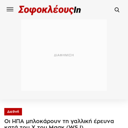
Διεθνή
Οι ΗΠΑ μπλοκάρουν τη γαλλική έρευνα
κατά του X του Μασκ (WSJ)