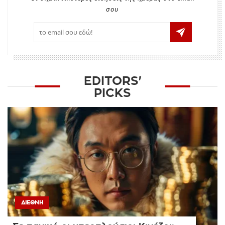
σου
EDITORS'
PICKS
ΔΙΕΘΝΉ