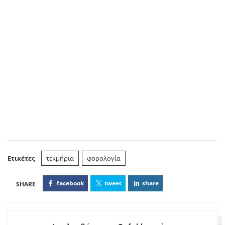
Ετικέτες
τεκμήρια
φορολογία
facebook
tweet
share