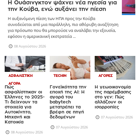
Η Ουάσινγκτον ψάχνει νέα ηγεσία για
την Κούβα, ενώ αυξάνει την πίεση
Η αυξανόμενη πίεση των ΗΠΑ προς την Κούβα
συνοδεύεται από μια παράλληλη, πιο αθόρυβη αναζήτηση
για πρόσωπο που θα μπορούσε να αναλάβει την εξουσία,
εφόσον η αμερικανική εκστρατεία ...
08 Αυγούστου 2026
ΑΣΦΑΛΙΣΤΙΚΉ
TECHIN
ΑΓΟΡΈΣ
ΑΓΟΡΆ
Πώς
Γονεϊκότητα την
Η γεωοικονομία
ασφαλίστηκαν οι
εποχή της AI: Η
της παρέμβασης
Έλληνες το 2025-
αγορά του
στο γεν: Πώς
Τι δείχνουν τα
babytech
αλλάζουν οι
στοιχεία για
μετατρέπει τα
ισορροπίες
Αυτοκίνητο,
βρέφη σε πηγή
Μηχανή και
δεδομένων
07 Αυγούστου 2026
Κατοικία
07 Αυγούστου 2026
08 Αυγούστου 2026