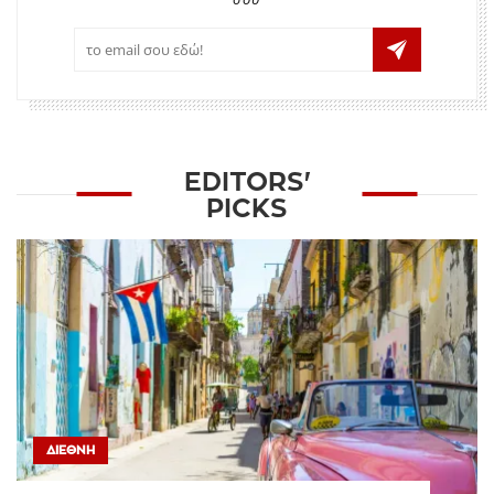
EDITORS'
PICKS
ΔΙΕΘΝΉ