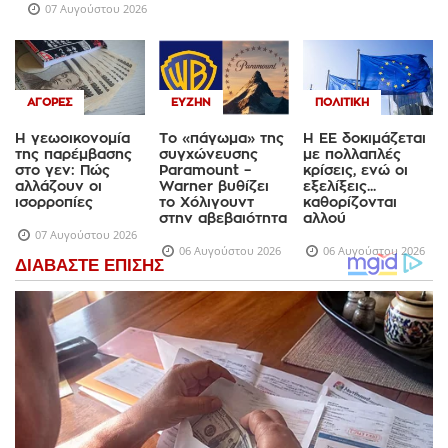
07 Αυγούστου 2026
ΑΓΟΡΈΣ
ΕΥΖΗΝ
ΠΟΛΙΤΙΚΉ
Η γεωοικονομία
Το «πάγωμα» της
Η ΕΕ δοκιμάζεται
της παρέμβασης
συγχώνευσης
με πολλαπλές
στο γεν: Πώς
Paramount –
κρίσεις, ενώ οι
αλλάζουν οι
Warner βυθίζει
εξελίξεις...
ισορροπίες
το Χόλιγουντ
καθορίζονται
στην αβεβαιότητα
αλλού
07 Αυγούστου 2026
06 Αυγούστου 2026
06 Αυγούστου 2026