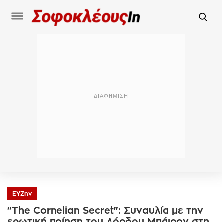
ΕΥΖην
"The Cornelian Secret": Συναυλία με την
ερωτική ποίηση του Λόρδου Μπάιρον στη