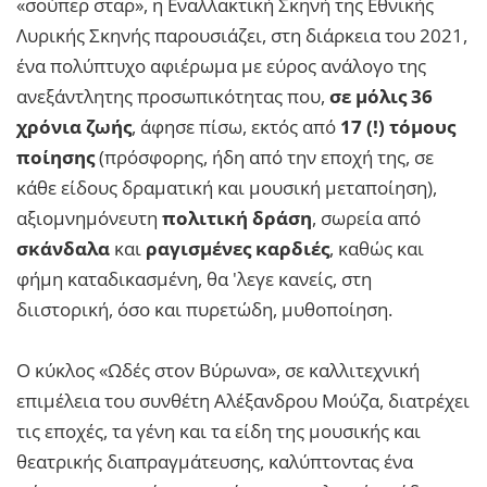
«σούπερ σταρ», η Εναλλακτική Σκηνή της Εθνικής
Λυρικής Σκηνής παρουσιάζει, στη διάρκεια του 2021,
ένα πολύπτυχο αφιέρωμα με εύρος ανάλογο της
ανεξάντλητης προσωπικότητας που,
σε μόλις 36
χρόνια ζωής
, άφησε πίσω, εκτός από
17 (!) τόμους
ποίησης
(πρόσφορης, ήδη από την εποχή της, σε
κάθε είδους δραματική και μουσική μεταποίηση),
αξιομνημόνευτη
πολιτική δράση
, σωρεία από
σκάνδαλα
και
ραγισμένες καρδιές
, καθώς και
φήμη καταδικασμένη, θα 'λεγε κανείς, στη
διιστορική, όσο και πυρετώδη, μυθοποίηση.
Ο κύκλος «Ωδές στον Βύρωνα», σε καλλιτεχνική
επιμέλεια του συνθέτη Αλέξανδρου Μούζα, διατρέχει
τις εποχές, τα γένη και τα είδη της μουσικής και
θεατρικής διαπραγμάτευσης, καλύπτοντας ένα