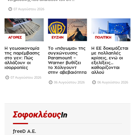
07 Αυγούστου 2026
ΑΓΟΡΈΣ
ΕΥΖΗΝ
ΠΟΛΙΤΙΚΉ
Η γεωοικονομία
Το «πάγωμα» της
Η ΕΕ δοκιμάζεται
της παρέμβασης
συγχώνευσης
με πολλαπλές
στο γεν: Πώς
Paramount –
κρίσεις, ενώ οι
αλλάζουν οι
Warner βυθίζει
εξελίξεις...
ισορροπίες
το Χόλιγουντ
καθορίζονται
στην αβεβαιότητα
αλλού
07 Αυγούστου 2026
06 Αυγούστου 2026
06 Αυγούστου 2026
freeD Α.Ε.