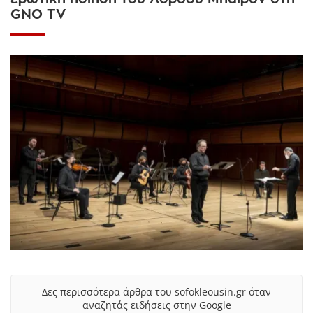
GNO TV
Δες περισσότερα άρθρα του sofokleousin.gr όταν
αναζητάς ειδήσεις στην Google