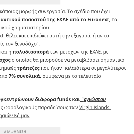
κάποιας μορφής συνεργασία. Το σχέδιο που έχει
ντικού ποσοστού της ΕΧΑΕ από το Euronext,
το
νικού χρηματιστηρίου.
t θέλει και επιδιώκει αυτή την εξαγορά, ή αν το
ρίς τον ξενοδόχο”.
και η
πολυδιασπορά
των μετοχών της ΕΧΑΕ, με
οχος
ο οποίος θα μπορούσε να μεταβιβάσει σημαντικό
τημικές
τράπεζες
που ήταν παλαιότερα οι μεγαλύτεροι
 από
7% συνολικά,
σύμφωνα με το τελευταίο
υγκεντρώνουν διάφορα funds και
"
αγνώστου
ς φορολογικούς παραδείσους των
Virgin Islands
σιών Κέϊμαν
.