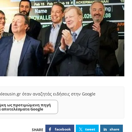
kleousin.gr όταν αναζητάς ειδήσεις στην Google
κη ως προτιμώμενη πηγή
α αποτελέσματα Google
facebook
tweet
share