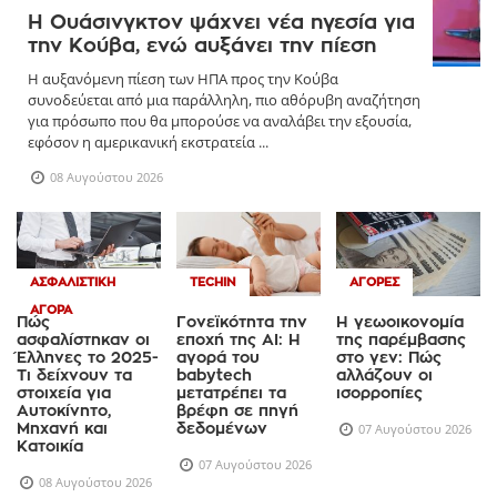
Η Ουάσινγκτον ψάχνει νέα ηγεσία για
την Κούβα, ενώ αυξάνει την πίεση
Η αυξανόμενη πίεση των ΗΠΑ προς την Κούβα
συνοδεύεται από μια παράλληλη, πιο αθόρυβη αναζήτηση
για πρόσωπο που θα μπορούσε να αναλάβει την εξουσία,
εφόσον η αμερικανική εκστρατεία ...
08 Αυγούστου 2026
ΑΣΦΑΛΙΣΤΙΚΉ
TECHIN
ΑΓΟΡΈΣ
ΑΓΟΡΆ
Πώς
Γονεϊκότητα την
Η γεωοικονομία
ασφαλίστηκαν οι
εποχή της AI: Η
της παρέμβασης
Έλληνες το 2025-
αγορά του
στο γεν: Πώς
Τι δείχνουν τα
babytech
αλλάζουν οι
στοιχεία για
μετατρέπει τα
ισορροπίες
Αυτοκίνητο,
βρέφη σε πηγή
Μηχανή και
δεδομένων
07 Αυγούστου 2026
Κατοικία
07 Αυγούστου 2026
08 Αυγούστου 2026