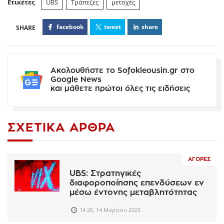
Ετικέτες
UBS
Τράπεζες
μετοχές
facebook
tweet
share
Ακολουθήστε το Sofokleousin.gr στο
Google News
και μάθετε πρώτοι όλες τις ειδήσεις
ΣΧΕΤΙΚΆ ΆΡΘΡΑ
ΑΓΟΡΈΣ
UBS: Στρατηγικές
διαφοροποίησης επενδύσεων εν
μέσω έντονης μεταβλητότητας
14:26, 14 Μαρτίου 2025