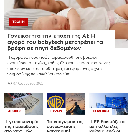
TECHIN
Γονεϊκότητα την εποχή της AI: Η
αγορά του babytech μετατρέπει τα
βρέφη σε πηγή δεδομένων
Η αγορά των συσκευών παρακολούθησης βρεφών
αναπτύσσεται ταχέως, καθώς όλο και περισσότεροι γονείς
αποκτούν κάμερες, αισθητήρες και εφαρμογές τεχνητής
νοημοσύνης που αναλύουν τον ύπ ...
07 Αυγούστου 2026
ΑΓΟΡΈΣ
ΕΥΖΗΝ
ΠΟΛΙΤΙΚΉ
Η γεωοικονομία
Το «πάγωμα» της
Η ΕΕ δοκιμάζεται
της παρέμβασης
συγχώνευσης
με πολλαπλές
στο γεν: Πώς
Paramount –
κρίσεις, ενώ οι