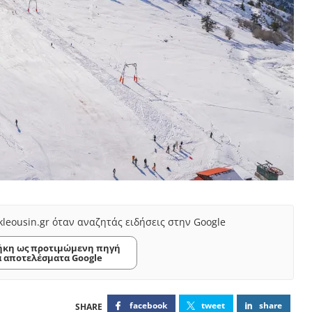
kleousin.gr όταν αναζητάς ειδήσεις στην Google
κη ως προτιμώμενη πηγή
α αποτελέσματα Google
facebook
tweet
share