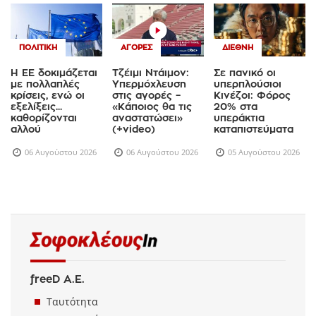
ΠΟΛΙΤΙΚΉ
ΑΓΟΡΈΣ
ΔΙΕΘΝΉ
Η ΕΕ δοκιμάζεται
Τζέιμι Ντάιμον:
Σε πανικό οι
με πολλαπλές
Υπερμόχλευση
υπερπλούσιοι
κρίσεις, ενώ οι
στις αγορές –
Κινέζοι: Φόρος
εξελίξεις...
«Κάποιος θα τις
20% στα
καθορίζονται
αναστατώσει»
υπεράκτια
αλλού
(+video)
καταπιστεύματα
06 Αυγούστου 2026
06 Αυγούστου 2026
05 Αυγούστου 2026
freeD Α.Ε.