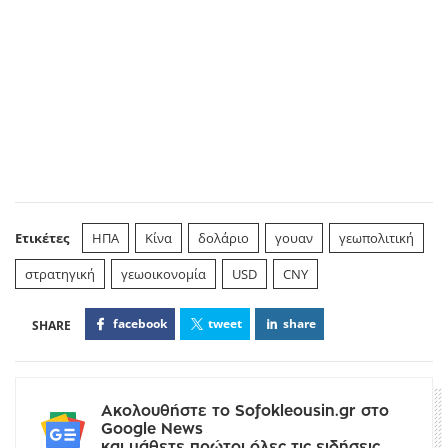
Ετικέτες
ΗΠΑ
Κίνα
δολάριο
γουαν
γεωπολιτική
στρατηγική
γεωοικονομία
USD
CNY
facebook
tweet
share
Ακολουθήστε το Sofokleousin.gr στο
Google News
και μάθετε πρώτοι όλες τις ειδήσεις