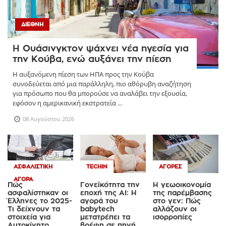
ΔΙΕΘΝΉ
Η Ουάσινγκτον ψάχνει νέα ηγεσία για
την Κούβα, ενώ αυξάνει την πίεση
Η αυξανόμενη πίεση των ΗΠΑ προς την Κούβα
συνοδεύεται από μια παράλληλη, πιο αθόρυβη αναζήτηση
για πρόσωπο που θα μπορούσε να αναλάβει την εξουσία,
εφόσον η αμερικανική εκστρατεία ...
08 Αυγούστου 2026
ΑΣΦΑΛΙΣΤΙΚΉ
TECHIN
ΑΓΟΡΈΣ
ΑΓΟΡΆ
Πώς
Γονεϊκότητα την
Η γεωοικονομία
ασφαλίστηκαν οι
εποχή της AI: Η
της παρέμβασης
Έλληνες το 2025-
αγορά του
στο γεν: Πώς
Τι δείχνουν τα
babytech
αλλάζουν οι
στοιχεία για
μετατρέπει τα
ισορροπίες
Αυτοκίνητο,
βρέφη σε πηγή