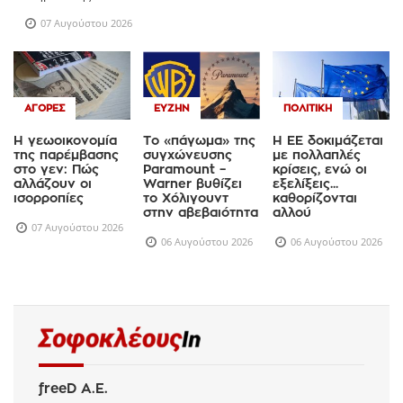
07 Αυγούστου 2026
ΑΓΟΡΈΣ
ΕΥΖΗΝ
ΠΟΛΙΤΙΚΉ
Η γεωοικονομία
Το «πάγωμα» της
Η ΕΕ δοκιμάζεται
της παρέμβασης
συγχώνευσης
με πολλαπλές
στο γεν: Πώς
Paramount –
κρίσεις, ενώ οι
αλλάζουν οι
Warner βυθίζει
εξελίξεις...
ισορροπίες
το Χόλιγουντ
καθορίζονται
στην αβεβαιότητα
αλλού
07 Αυγούστου 2026
06 Αυγούστου 2026
06 Αυγούστου 2026
freeD Α.Ε.