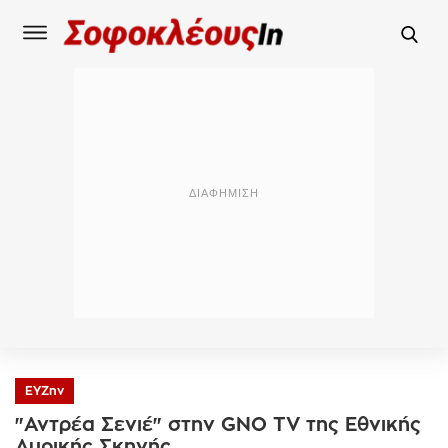
ΕΥΖην
"Αντρέα Σενιέ" στην GNO TV της Εθνικής
Λυρικής Σκηνής