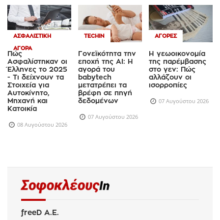
ΑΣΦΑΛΙΣΤΙΚΉ
TECHIN
ΑΓΟΡΈΣ
ΑΓΟΡΆ
Πώς
Γονεϊκότητα την
Η γεωοικονομία
Ασφαλίστηκαν οι
εποχή της AI: Η
της παρέμβασης
Έλληνες το 2025
αγορά του
στο γεν: Πώς
- Τι δείχνουν τα
babytech
αλλάζουν οι
Στοιχεία για
μετατρέπει τα
ισορροπίες
Αυτοκίνητο,
βρέφη σε πηγή
Μηχανή και
δεδομένων
07 Αυγούστου 2026
Κατοικία
07 Αυγούστου 2026
08 Αυγούστου 2026
freeD Α.Ε.