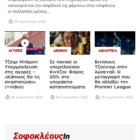
οικονομία και την ασφάλειά της φέρνουν στην επιφάνεια
οι πολλαπλές κρίσεις ...
06 Αυγούστου 2026
ΑΓΟΡΈΣ
ΔΙΕΘΝΉ
ΑΘΛΗΤΙΚΆ
Τζέιμι Ντάιμον:
Σε πανικό οι
Βινίσιους
Υπερμόχλευση
υπερπλούσιοι
Τζούνιορ στην
στις αγορές –
Κινέζοι: Φόρος
Άρσεναλ: Η
«Κάποιος θα τις
20% στα
μεταγραφή που
αναστατώσει»
υπεράκτια
θα αλλάξει την
(+video)
καταπιστεύματα
Premier League
06 Αυγούστου 2026
05 Αυγούστου 2026
05 Αυγούστου 2026