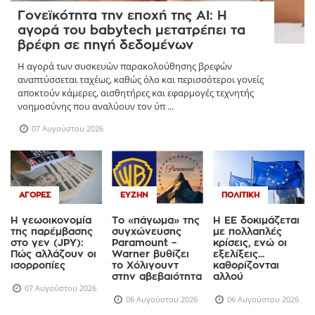
Γονεϊκότητα την εποχή της AI: Η
αγορά του babytech μετατρέπει τα
βρέφη σε πηγή δεδομένων
Η αγορά των συσκευών παρακολούθησης βρεφών
αναπτύσσεται ταχέως, καθώς όλο και περισσότεροι γονείς
αποκτούν κάμερες, αισθητήρες και εφαρμογές τεχνητής
νοημοσύνης που αναλύουν τον ύπ ...
07 Αυγούστου 2026
ΑΓΟΡΈΣ
ΕΥΖΗΝ
ΠΟΛΙΤΙΚΉ
Η γεωοικονομία
Το «πάγωμα» της
Η ΕΕ δοκιμάζεται
της παρέμβασης
συγχώνευσης
με πολλαπλές
στο γεν (JPY):
Paramount –
κρίσεις, ενώ οι
Πώς αλλάζουν οι
Warner βυθίζει
εξελίξεις...
ισορροπίες
το Χόλιγουντ
καθορίζονται
στην αβεβαιότητα
αλλού
07 Αυγούστου 2026
06 Αυγούστου 2026
06 Αυγούστου 2026