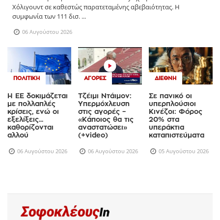
Χόλιγουντ σε καθεστώς παρατεταμένης αβεβαιότητας. Η
συμφωνία των 111 δισ. ...
06 Αυγούστου 2026
ΠΟΛΙΤΙΚΉ
ΑΓΟΡΈΣ
ΔΙΕΘΝΉ
Η ΕΕ δοκιμάζεται
Τζέιμι Ντάιμον:
Σε πανικό οι
με πολλαπλές
Υπερμόχλευση
υπερπλούσιοι
κρίσεις, ενώ οι
στις αγορές –
Κινέζοι: Φόρος
εξελίξεις...
«Κάποιος θα τις
20% στα
καθορίζονται
αναστατώσει»
υπεράκτια
αλλού
(+video)
καταπιστεύματα
06 Αυγούστου 2026
06 Αυγούστου 2026
05 Αυγούστου 2026