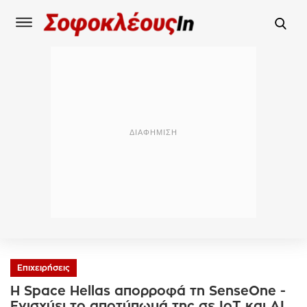
Επιχειρήσεις
Η Space Hellas απορροφά τη SenseOne -
Ενισχύει το αποτύπωμά της σε IoT και AI