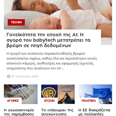
TECHIN
Γονεϊκότητα την εποχή της AI: Η
αγορά του babytech μετατρέπει τα
βρέφη σε πηγή δεδομένων
Η αγορά των συσκευών παρακολούθησης βρεφών
αναπτύσσεται ταχέως, καθώς όλο και περισσότεροι γονείς
αποκτούν κάμερες, αισθητήρες και εφαρμογές τεχνητής
νοημοσύνης που αναλύουν τον ύπ ...
07 Αυγούστου 2026
ΑΓΟΡΈΣ
ΕΥΖΗΝ
ΠΟΛΙΤΙΚΉ
Η γεωοικονομία
Το «πάγωμα» της
Η ΕΕ δοκιμάζεται
της παρέμβασης
συγχώνευσης
με πολλαπλές