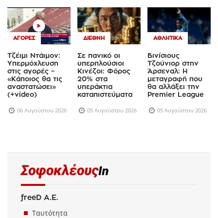
ΑΓΟΡΈΣ
ΔΙΕΘΝΉ
ΑΘΛΗΤΙΚΆ
Τζέιμι Ντάιμον:
Σε πανικό οι
Βινίσιους
Υπερμόχλευση
υπερπλούσιοι
Τζούνιορ στην
στις αγορές –
Κινέζοι: Φόρος
Άρσεναλ: Η
«Κάποιος θα τις
20% στα
μεταγραφή που
αναστατώσει»
υπεράκτια
θα αλλάξει την
(+video)
καταπιστεύματα
Premier League
06 Αυγούστου 2026
05 Αυγούστου 2026
05 Αυγούστου 2026
freeD Α.Ε.
Ταυτότητα