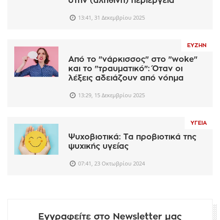
στην (αληθινή) περιέργεια
13:41, 31 Δεκεμβρίου 2025
ΕΥΖΗΝ
Από το "νάρκισσος" στο "woke"
και το "τραυματικό": Όταν οι
λέξεις αδειάζουν από νόημα
13:29, 15 Δεκεμβρίου 2025
ΥΓΕΊΑ
Ψυχοβιοτικά: Τα προβιοτικά της
ψυχικής υγείας
07:41, 23 Οκτωβρίου 2024
Εγγραφείτε στο Newsletter μας