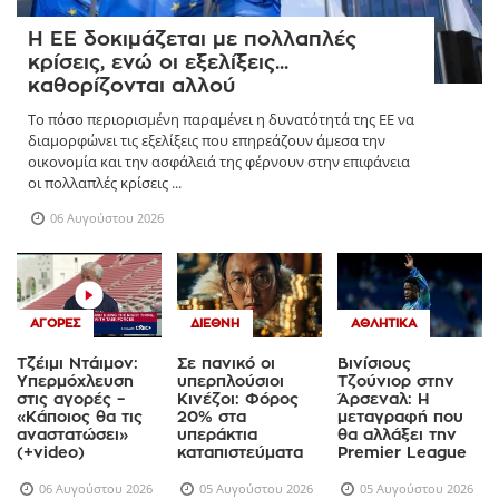
ΠΟΛΙΤΙΚΉ
Η ΕΕ δοκιμάζεται με πολλαπλές
κρίσεις, ενώ οι εξελίξεις...
καθορίζονται αλλού
Το πόσο περιορισμένη παραμένει η δυνατότητά της ΕΕ να
διαμορφώνει τις εξελίξεις που επηρεάζουν άμεσα την
οικονομία και την ασφάλειά της φέρνουν στην επιφάνεια
οι πολλαπλές κρίσεις ...
06 Αυγούστου 2026
ΑΓΟΡΈΣ
ΔΙΕΘΝΉ
ΑΘΛΗΤΙΚΆ
Τζέιμι Ντάιμον:
Σε πανικό οι
Βινίσιους
Υπερμόχλευση
υπερπλούσιοι
Τζούνιορ στην
στις αγορές –
Κινέζοι: Φόρος
Άρσεναλ: Η
«Κάποιος θα τις
20% στα
μεταγραφή που
αναστατώσει»
υπεράκτια
θα αλλάξει την
(+video)
καταπιστεύματα
Premier League