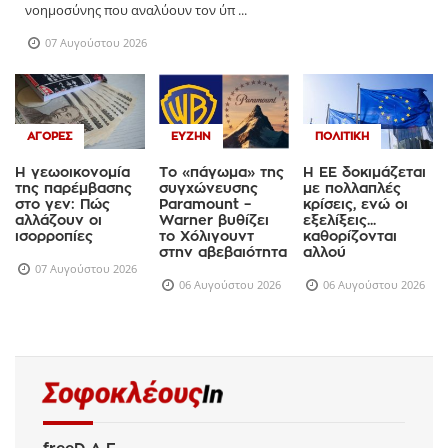
νοημοσύνης που αναλύουν τον ύπ ...
07 Αυγούστου 2026
ΑΓΟΡΈΣ
ΕΥΖΗΝ
ΠΟΛΙΤΙΚΉ
Η γεωοικονομία
Το «πάγωμα» της
Η ΕΕ δοκιμάζεται
της παρέμβασης
συγχώνευσης
με πολλαπλές
στο γεν: Πώς
Paramount –
κρίσεις, ενώ οι
αλλάζουν οι
Warner βυθίζει
εξελίξεις...
ισορροπίες
το Χόλιγουντ
καθορίζονται
στην αβεβαιότητα
αλλού
07 Αυγούστου 2026
06 Αυγούστου 2026
06 Αυγούστου 2026