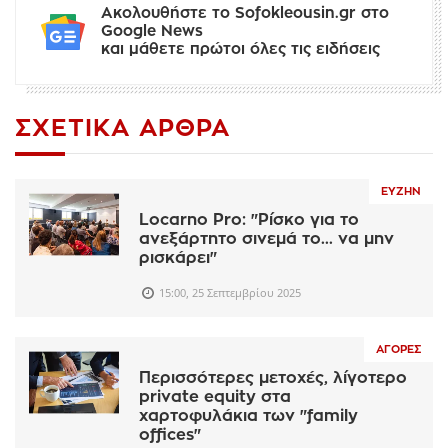
Ακολουθήστε το Sofokleousin.gr στο
Google News
και μάθετε πρώτοι όλες τις ειδήσεις
ΣΧΕΤΙΚΆ ΆΡΘΡΑ
ΕΥΖΗΝ
Locarno Pro: "Ρίσκο για το
ανεξάρτητο σινεμά το... να μην
ρισκάρει"
15:00, 25 Σεπτεμβρίου 2025
ΑΓΟΡΈΣ
Περισσότερες μετοχές, λίγοτερο
private equity στα
χαρτοφυλάκια των "family
offices"