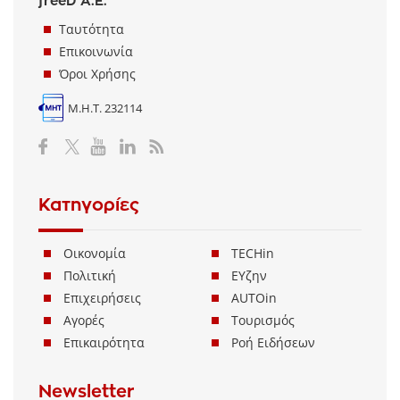
freeD Α.Ε.
Ταυτότητα
Επικοινωνία
Όροι Χρήσης
Μ.Η.Τ. 232114
Κατηγορίες
Οικονομία
TECHin
Πολιτική
ΕΥζην
Επιχειρήσεις
AUTOin
Αγορές
Τουρισμός
Επικαιρότητα
Ροή Ειδήσεων
Newsletter