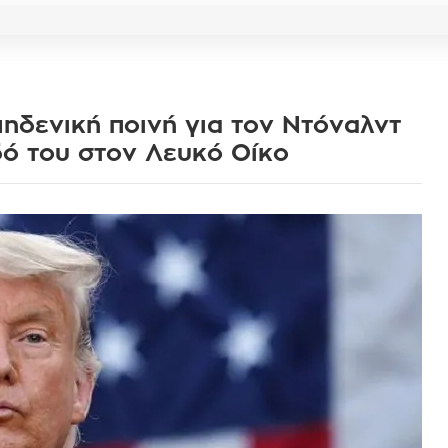
μηδενική ποινή για τον Ντόναλντ
δό του στον Λευκό Οίκο