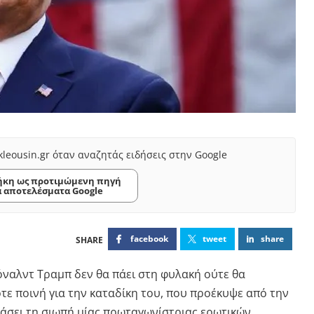
kleousin.gr όταν αναζητάς ειδήσεις στην Google
κη ως προτιμώμενη πηγή
α αποτελέσματα Google
facebook
tweet
share
ναλντ Τραμπ δεν θα πάει στη φυλακή ούτε θα
τε ποινή για την καταδίκη του, που προέκυψε από την
άσει τη σιωπή μίας πρωταγωνίστριας ερωτικών