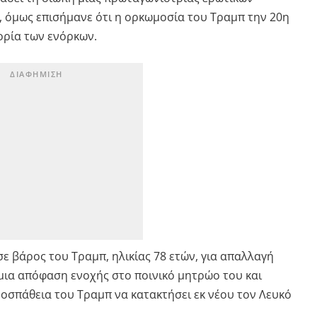
, όμως επισήμανε ότι η ορκωμοσία του Τραμπ την 20η
ορία των ενόρκων.
 βάρος του Τραμπ, ηλικίας 78 ετών, για απαλλαγή
μια απόφαση ενοχής στο ποινικό μητρώο του και
ροσπάθεια του Τραμπ να κατακτήσει εκ νέου τον Λευκό