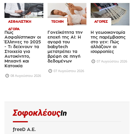
ΑΣΦΑΛΙΣΤΙΚΉ
TECHIN
ΑΓΟΡΈΣ
ΑΓΟΡΆ
Πώς
Γονεϊκότητα την
Η γεωοικονομία
Ασφαλίστηκαν οι
εποχή της AI: Η
της παρέμβασης
Έλληνες το 2025
αγορά του
στο γεν: Πώς
- Τι δείχνουν τα
babytech
αλλάζουν οι
Στοιχεία για
μετατρέπει τα
ισορροπίες
Αυτοκίνητο,
βρέφη σε πηγή
Μηχανή και
δεδομένων
07 Αυγούστου 2026
Κατοικία
07 Αυγούστου 2026
08 Αυγούστου 2026
freeD Α.Ε.