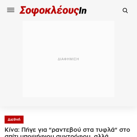
Διεθνή
Κίνα: Πήγε για "ραντεβού στα τυφλά" στο
σπίτι υποψήφιου συντρόφου, αλλά