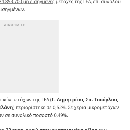
24.853.700 μη εισηγμένες
μετοχές της ΓΕΔ, επί συνόλου
εισηγμένων.
σικών μετόχων της ΓΕΔ
(Γ. Δημητρίου, Σπ. Τασόγλου,
Βελάνη
) περιορίστηκε σε 0,52%. Σε χέρια μικρομετόχων
ύν σε συνολικό ποσοστό 0,49%.
 τα
32 εκατ. ευρώ στον ενοποιημένο τζίρο
του