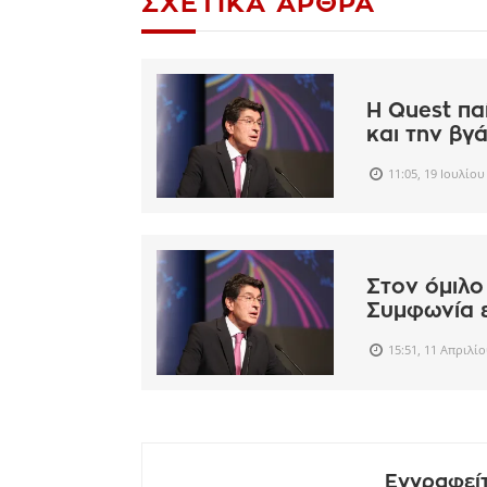
ΣΧΕΤΙΚΆ ΆΡΘΡΑ
Η Quest πα
και την βγ
11:05, 19 Ιουλίου
Στον όμιλο
Συμφωνία 
15:51, 11 Απριλί
Εγγραφείτ