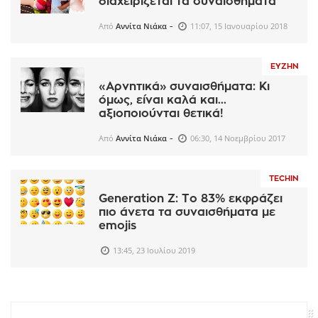
διαχειρίζεται τα συναισθήματα
-
Από
Αννίτα Νιάκα
11:07, 15 Ιανουαρίου 2018
ΕΥΖΗΝ
«Αρνητικά» συναισθήματα: Κι
όμως, είναι καλά και...
αξιοποιούνται θετικά!
-
Από
Αννίτα Νιάκα
06:30, 14 Νοεμβρίου 2017
TECHIN
Generation Z: Το 83% εκφράζει
πιο άνετα τα συναισθήματα με
emojis
13:45, 23 Ιουλίου 2019