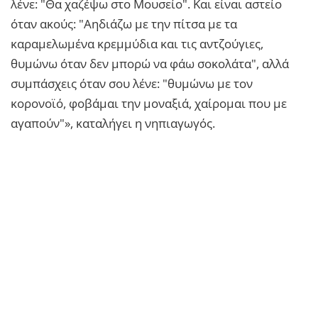
λένε: "Θα χαζέψω στο Μουσείο". Και είναι αστείο
όταν ακούς: "Αηδιάζω με την πίτσα με τα
καραμελωμένα κρεμμύδια και τις αντζούγιες,
θυμώνω όταν δεν μπορώ να φάω σοκολάτα", αλλά
συμπάσχεις όταν σου λένε: "θυμώνω με τον
κορονοϊό, φοβάμαι την μοναξιά, χαίρομαι που με
αγαπούν"», καταλήγει η νηπιαγωγός.