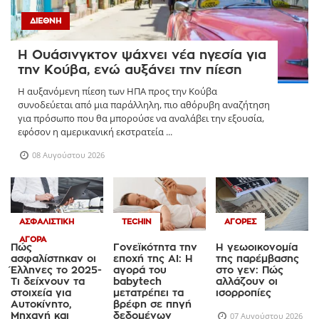
ΔΙΕΘΝΉ
Η Ουάσινγκτον ψάχνει νέα ηγεσία για
την Κούβα, ενώ αυξάνει την πίεση
Η αυξανόμενη πίεση των ΗΠΑ προς την Κούβα
συνοδεύεται από μια παράλληλη, πιο αθόρυβη αναζήτηση
για πρόσωπο που θα μπορούσε να αναλάβει την εξουσία,
εφόσον η αμερικανική εκστρατεία ...
08 Αυγούστου 2026
ΑΣΦΑΛΙΣΤΙΚΉ
TECHIN
ΑΓΟΡΈΣ
ΑΓΟΡΆ
Πώς
Γονεϊκότητα την
Η γεωοικονομία
ασφαλίστηκαν οι
εποχή της AI: Η
της παρέμβασης
Έλληνες το 2025-
αγορά του
στο γεν: Πώς
Τι δείχνουν τα
babytech
αλλάζουν οι
στοιχεία για
μετατρέπει τα
ισορροπίες
Αυτοκίνητο,
βρέφη σε πηγή
Μηχανή και
δεδομένων
07 Αυγούστου 2026