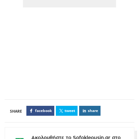
facebook
tweet
share
Ακολουθήστε το Sofokleousin.gr στο