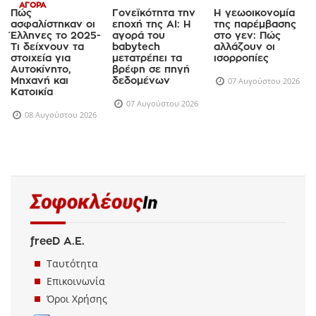
ΑΓΟΡΆ
Πώς
Γονεϊκότητα την
Η γεωοικονομία
ασφαλίστηκαν οι
εποχή της AI: Η
της παρέμβασης
Έλληνες το 2025-
αγορά του
στο γεν: Πώς
Τι δείχνουν τα
babytech
αλλάζουν οι
στοιχεία για
μετατρέπει τα
ισορροπίες
Αυτοκίνητο,
βρέφη σε πηγή
Μηχανή και
δεδομένων
07 Αυγούστου 2026
Κατοικία
07 Αυγούστου 2026
08 Αυγούστου 2026
freeD Α.Ε.
Ταυτότητα
Επικοινωνία
Όροι Χρήσης