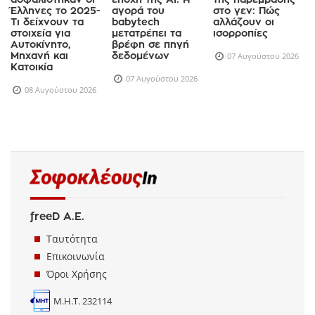
Πώς
Γονεϊκότητα την
Η γεωοικονομία
ασφαλίστηκαν οι
εποχή της AI: Η
της παρέμβασης
Έλληνες το 2025-
αγορά του
στο γεν: Πώς
Τι δείχνουν τα
babytech
αλλάζουν οι
στοιχεία για
μετατρέπει τα
ισορροπίες
Αυτοκίνητο,
βρέφη σε πηγή
Μηχανή και
δεδομένων
07 Αυγούστου 2026
Κατοικία
07 Αυγούστου 2026
08 Αυγούστου 2026
freeD Α.Ε.
Ταυτότητα
Επικοινωνία
Όροι Χρήσης