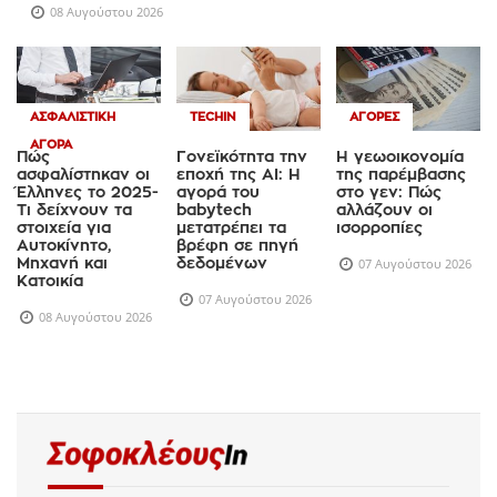
εφόσον η αμερικανική εκστρατεία ...
08 Αυγούστου 2026
ΑΣΦΑΛΙΣΤΙΚΉ
TECHIN
ΑΓΟΡΈΣ
ΑΓΟΡΆ
Πώς
Γονεϊκότητα την
Η γεωοικονομία
ασφαλίστηκαν οι
εποχή της AI: Η
της παρέμβασης
Έλληνες το 2025-
αγορά του
στο γεν: Πώς
Τι δείχνουν τα
babytech
αλλάζουν οι
στοιχεία για
μετατρέπει τα
ισορροπίες
Αυτοκίνητο,
βρέφη σε πηγή
Μηχανή και
δεδομένων
07 Αυγούστου 2026
Κατοικία
07 Αυγούστου 2026
08 Αυγούστου 2026