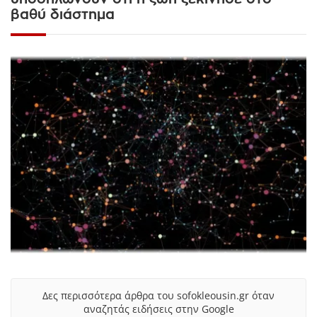
βαθύ διάστημα
Δες περισσότερα άρθρα του sofokleousin.gr όταν
αναζητάς ειδήσεις στην Google