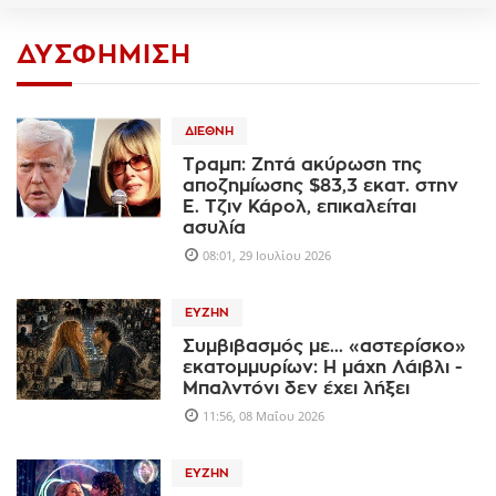
ΔΥΣΦΉΜΙΣΗ
ΔΙΕΘΝΉ
Τραμπ: Ζητά ακύρωση της
αποζημίωσης $83,3 εκατ. στην
Ε. Τζιν Κάρολ, επικαλείται
ασυλία
08:01, 29 Ιουλίου 2026
ΕΥΖΗΝ
Συμβιβασμός με... «αστερίσκο»
εκατομμυρίων: Η μάχη Λάιβλι -
Μπαλντόνι δεν έχει λήξει
11:56, 08 Μαΐου 2026
ΕΥΖΗΝ