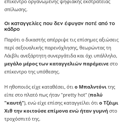
επίκεντρο οργανωμένης ψηφιακής εκστρατείας
σπίλωσης.
Οι καταγγελίες που δεν έφυγαν ποτέ από το
κάδρο
Παρότι ο δικαστής απέρριψε τις επίσημες αξιώσεις
περί σεξουαλικής παρενόχλησης, θεωρώντας τη
Λάιβλι ανεξάρτητη συνεργάτιδα και όχι υπάλληλο,
μεγάλο μέρος των καταγγελιών παρέμεινε
στο
επίκεντρο της υπόθεσης.
Η ηθοποιός είχε καταθέσει, ότι
ο Μπαλντόνι
της
είπε στο πλατό πως ήταν "pretty hot" (
πολύ
"καυτή"
), ενώ είχε επίσης καταγγείλει ότι
ο Τζέιμι
Χιθ την κοιτούσε επίμονα ενώ ήταν γυμνή
στο
τροχόσπιτό της.