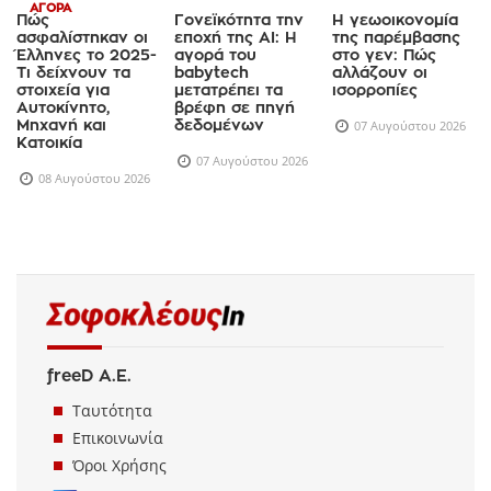
ΑΓΟΡΆ
Πώς
Γονεϊκότητα την
Η γεωοικονομία
ασφαλίστηκαν οι
εποχή της AI: Η
της παρέμβασης
Έλληνες το 2025-
αγορά του
στο γεν: Πώς
Τι δείχνουν τα
babytech
αλλάζουν οι
στοιχεία για
μετατρέπει τα
ισορροπίες
Αυτοκίνητο,
βρέφη σε πηγή
Μηχανή και
δεδομένων
07 Αυγούστου 2026
Κατοικία
07 Αυγούστου 2026
08 Αυγούστου 2026
freeD Α.Ε.
Ταυτότητα
Επικοινωνία
Όροι Χρήσης