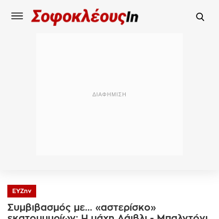
ΕΥΖην
Συμβιβασμός με... «αστερίσκο»
εκατομμυρίων: Η μάχη Λάιβλι - Μπαλντόνι