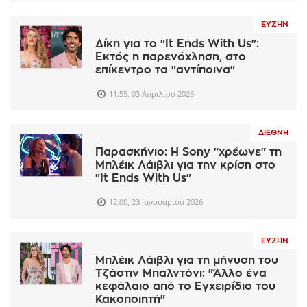
ΕΥΖΗΝ
Δίκη για το "It Ends With Us":
Εκτός η παρενόχληση, στο
επίκεντρο τα "αντίποινα"
11:55, 03 Απριλίου 2026
ΔΙΕΘΝΉ
Παρασκήνιο: Η Sony "χρέωνε" τη
Μπλέικ Λάιβλι για την κρίση στο
"It Ends With Us"
12:00, 23 Ιανουαρίου 2026
ΕΥΖΗΝ
Μπλέικ Λάιβλι για τη μήνυση του
Τζάστιν Μπαλντόνι: "Άλλο ένα
κεφάλαιο από το Εγχειρίδιο του
Κακοποιητή"