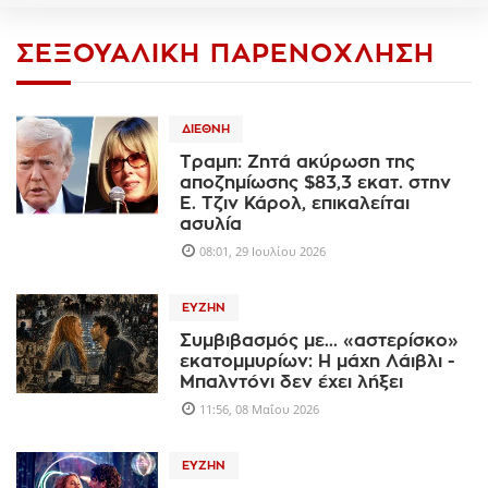
ΣΕΞΟΥΑΛΙΚΉ ΠΑΡΕΝΌΧΛΗΣΗ
ΔΙΕΘΝΉ
Τραμπ: Ζητά ακύρωση της
αποζημίωσης $83,3 εκατ. στην
Ε. Τζιν Κάρολ, επικαλείται
ασυλία
08:01, 29 Ιουλίου 2026
ΕΥΖΗΝ
Συμβιβασμός με... «αστερίσκο»
εκατομμυρίων: Η μάχη Λάιβλι -
Μπαλντόνι δεν έχει λήξει
11:56, 08 Μαΐου 2026
ΕΥΖΗΝ