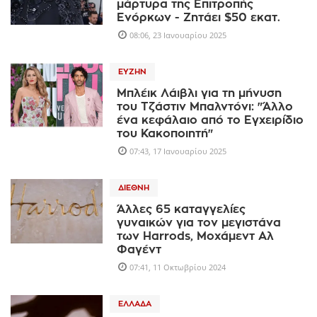
μάρτυρα της Επιτροπής
Ενόρκων - Ζητάει $50 εκατ.
08:06, 23 Ιανουαρίου 2025
ΕΥΖΗΝ
Μπλέικ Λάιβλι για τη μήνυση
του Τζάστιν Μπαλντόνι: "Άλλο
ένα κεφάλαιο από το Εγχειρίδιο
του Κακοποιητή"
07:43, 17 Ιανουαρίου 2025
ΔΙΕΘΝΉ
Άλλες 65 καταγγελίες
γυναικών για τον μεγιστάνα
των Harrods, Μοχάμεντ Αλ
Φαγέντ
07:41, 11 Οκτωβρίου 2024
ΕΛΛΆΔΑ