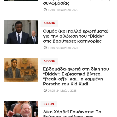
συνωμοσίας
15:10, 10 Ιουλίου 2025
ΔΙΕΘΝΉ
Θυμός (και πολλά ερωτήματα)
για την αθώωση του "Diddy"
στις βαρύτερες κατηγορίες
11:10, 03 Ιουλίου 2025
ΔΙΕΘΝΉ
Εβδομάδα-φωτιά στη δίκη του
"Diddy": Εκβιαστικά βίντεο,
"freak-offs" και... η καμμένη
Porsche του Kid Kudi
09:25, 24 Μαΐου 2025
ΕΥΖΗΝ
Δίκη Χάρβεϊ Γουάινστιν: Το