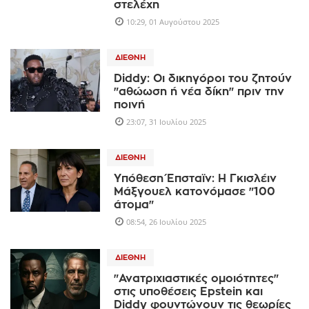
στελέχη
10:29, 01 Αυγούστου 2025
ΔΙΕΘΝΉ
Diddy: Οι δικηγόροι του ζητούν
"αθώωση ή νέα δίκη" πριν την
ποινή
23:07, 31 Ιουλίου 2025
ΔΙΕΘΝΉ
Υπόθεση Έπσταϊν: Η Γκισλέιν
Μάξγουελ κατονόμασε "100
άτομα"
08:54, 26 Ιουλίου 2025
ΔΙΕΘΝΉ
"Ανατριχιαστικές ομοιότητες"
στις υποθέσεις Epstein και
Diddy φουντώνουν τις θεωρίες