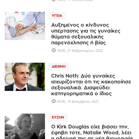
ΥΓΕΊΑ
Αυξημένος ο κίνδυνος
υπέρτασης για τις γυναίκες
θύματα σεξουαλικής
παρενόχλησης ή βίας
18:00, 27 Φεβρουαρίου 2022
ΔΙΕΘΝΉ
Chris Noth: Δύο γυναίκες
ισχυρίζονται ότι τις κακοποίησε
σεξουαλικά. Διαψεύδει
κατηγορηματικά ο ίδιος
20:30, 18 Δεκεμβρίου 2021
ΕΥΖΗΝ
Ο Kirk Douglas είχε βιάσει την,
έφηβη τότε, Natalie Wood, λέει
η αδερφή της σε νέα βιογραφία