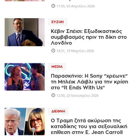
11:55, 03 Απριλίου 2026
ΕΥΖΗΝ
Κέβιν Σπέισι: Εξωδικαστικός
συμβιβασμός πριν τη δίκη στο
Λονδίνο
14:31, 19 Μαρτίου 2026
MEDIA
Παρασκήνιο: Η Sony "χρέωνε"
τη Μπλέικ Λάιβλι για την κρίση
στο "It Ends With Us"
12:00, 23 Ιανουαρίου 2026
ΔΙΕΘΝΉ
Ο Τραμπ ζητά ακύρωση της
καταδίκης του για σεξουαλική
επίθεση στην E. Jean Carroll