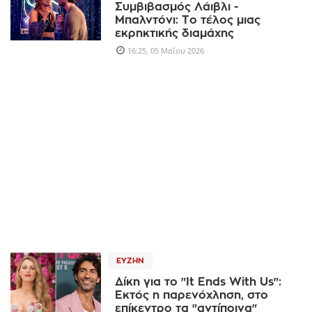
Συμβιβασμός Λάιβλι -
Μπαλντόνι: Το τέλος μιας
εκρηκτικής διαμάχης
16:25, 05 Μαΐου 2026
ΕΥΖΗΝ
Δίκη για το "It Ends With Us":
Εκτός η παρενόχληση, στο
επίκεντρο τα "αντίποινα"