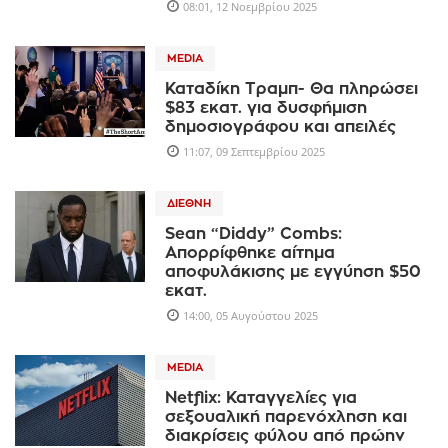
08:01, 12 Νοεμβρίου 2025
MEDIA
Καταδίκη Τραμπ- Θα πληρώσει
$83 εκατ. για δυσφήμιση
δημοσιογράφου και απειλές
11:07, 09 Σεπτεμβρίου 2025
ΔΙΕΘΝΉ
Sean “Diddy” Combs:
Απορρίφθηκε αίτημα
αποφυλάκισης με εγγύηση $50
εκατ.
14:00, 05 Αυγούστου 2025
MEDIA
Netflix: Καταγγελίες για
σεξουαλική παρενόχληση και
διακρίσεις φύλου από πρώην