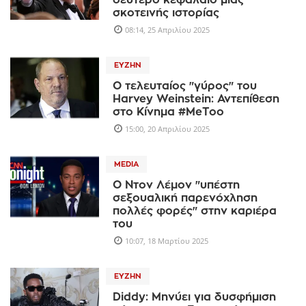
δεύτερο κεφάλαιο μιας
σκοτεινής ιστορίας
08:14, 25 Απριλίου 2025
ΕΥΖΗΝ
Ο τελευταίος "γύρος" του
Harvey Weinstein: Αντεπίθεση
στο Κίνημα #MeToo
15:00, 20 Απριλίου 2025
MEDIA
Ο Ντον Λέμον "υπέστη
σεξουαλική παρενόχληση
πολλές φορές" στην καριέρα
του
10:07, 18 Μαρτίου 2025
ΕΥΖΗΝ
Diddy: Μηνύει για δυσφήμιση