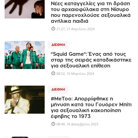
Νέες καταγγελίες για τη δράση
του αρχαιοφύλακα στη Νίσυρο
που παρενοχλούσε σεξουαλικά
ανήλικα παιδιά
21:27, 21 Απριλίου 2024
ΔΙΕΘΝΉ
"Squid Game": Ένας από τους
σταρ της σειράς καταδικάστηκε
για σεξουαλική επίθεση
08:52, 16 Μαρτίου 2024
ΔΙΕΘΝΉ
#MeToo: Απορρίφθηκε η
μήνυση κατά του Γουόρεν Μπίτι
για σεξουαλική κακοποίηση
έφηβης το 1973
08:49, 16 Δεκεμβρίου 2023