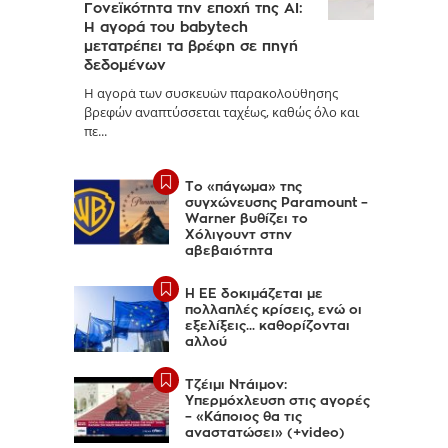
Γονεϊκότητα την εποχή της AI:
Η αγορά του babytech
μετατρέπει τα βρέφη σε πηγή
δεδομένων
Η αγορά των συσκευών παρακολούθησης
βρεφών αναπτύσσεται ταχέως, καθώς όλο και
πε...
Το «πάγωμα» της
συγχώνευσης Paramount –
Warner βυθίζει το
Χόλιγουντ στην
αβεβαιότητα
Η ΕΕ δοκιμάζεται με
πολλαπλές κρίσεις, ενώ οι
εξελίξεις... καθορίζονται
αλλού
Τζέιμι Ντάιμον:
Υπερμόχλευση στις αγορές
– «Κάποιος θα τις
αναστατώσει» (+video)