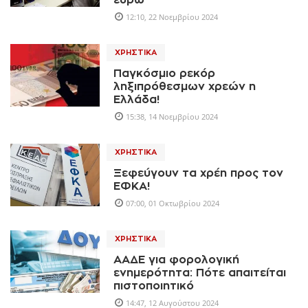
ευρώ
12:10, 22 Νοεμβρίου 2024
ΧΡΗΣΤΙΚΆ
Παγκόσμιο ρεκόρ
ληξιπρόθεσμων χρεών η
Ελλάδα!
15:38, 14 Νοεμβρίου 2024
ΧΡΗΣΤΙΚΆ
Ξεφεύγουν τα χρέη προς τον
ΕΦΚΑ!
07:00, 01 Οκτωβρίου 2024
ΧΡΗΣΤΙΚΆ
ΑΑΔΕ για φορολογική
ενημερότητα: Πότε απαιτείται
πιστοπoιητικό
14:47, 12 Αυγούστου 2024