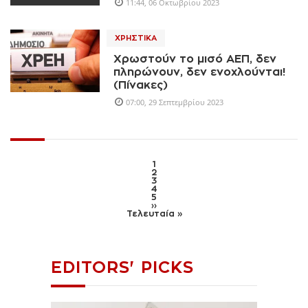
11:44, 06 Οκτωβρίου 2023
ΧΡΗΣΤΙΚΆ
Χρωστούν το μισό ΑΕΠ, δεν
πληρώνουν, δεν ενοχλούνται!
(Πίνακες)
07:00, 29 Σεπτεμβρίου 2023
1
2
3
4
5
››
Τελευταία »
EDITORS' PICKS