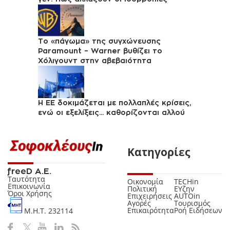
Το «πάγωμα» της συγχώνευσης
Paramount – Warner βυθίζει το
Χόλιγουντ στην αβεβαιότητα
Η ΕΕ δοκιμάζεται με πολλαπλές κρίσεις,
ενώ οι εξελίξεις... καθορίζονται αλλού
Κατηγορίες
freeD Α.Ε.
Ταυτότητα
Οικονομία
TECHin
Επικοινωνία
Πολιτική
ΕΥζην
Όροι Χρήσης
Επιχειρήσεις
AUTOin
Αγορές
Τουρισμός
Επικαιρότητα
Ροή Ειδήσεων
Μ.Η.Τ. 232114