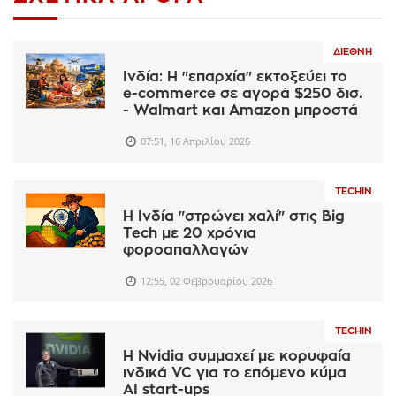
ΔΙΕΘΝΉ
Ινδία: Η "επαρχία" εκτοξεύει το
e-commerce σε αγορά $250 δισ.
- Walmart και Amazon μπροστά
07:51, 16 Απριλίου 2026
TECHIN
H Ινδία "στρώνει χαλί" στις Big
Tech με 20 χρόνια
φοροαπαλλαγών
12:55, 02 Φεβρουαρίου 2026
TECHIN
Η Nvidia συμμαχεί με κορυφαία
ινδικά VC για το επόμενο κύμα
AI start-ups