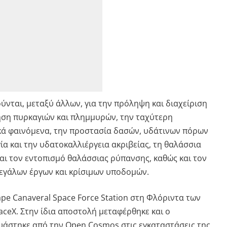
νται, μεταξύ άλλων, για την πρόληψη και διαχείριση
ση πυρκαγιών και πλημμυρών, την ταχύτερη
κά φαινόμενα, την προστασία δασών, υδάτινων πόρων
ία και την υδατοκαλλιέργεια ακριβείας, τη θαλάσσια
ι τον εντοπισμό θαλάσσιας ρύπανσης, καθώς και τον
εγάλων έργων και κρίσιμων υποδομών.
pe Canaveral Space Force Station στη Φλόριντα των
ceX. Στην ίδια αποστολή μεταφέρθηκε και ο
υάστηκε από την Open Cosmos στις εγκαταστάσεις της