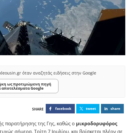
kleousin.gr όταν αναζητάς ειδήσεις στην Google
κη ως προτιμώμενη πηγή
α αποτελέσματα Google
facebook
tweet
share
ής παρατήρησης της Γης, καθώς ο
μικροδορυφόρος
τυχώς σήμερα, Τρίτη 7 Ιουλίου, και βρίσκεται πλέον σε