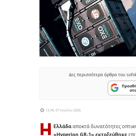
Δες περισσότερα άρθρα του sofo
Προσθή
στ
13:34, 07 Ιουλίου 2026
Η
Ελλάδα
αποκτά δυνατότητες οπτικ
«Hyperion GR-1»
εκτοξεύθηκε
επι