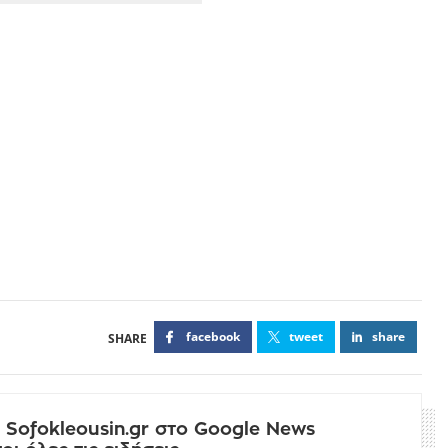
facebook
tweet
share
 Sofokleousin.gr στο Google News