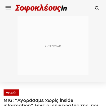
Αγορές
MIG: “Αγοράσαμε χωρίς inside
information” λένε οι επικεφαλής της, που