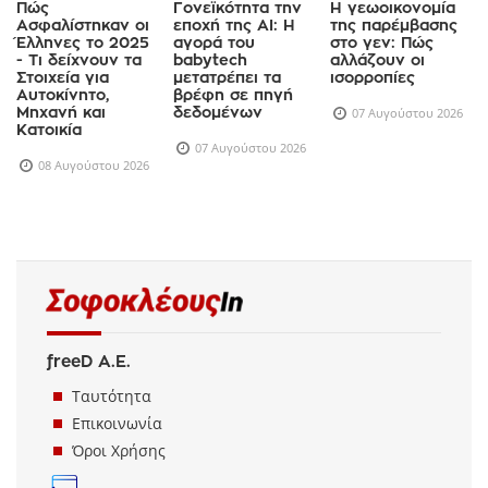
Πώς
Γονεϊκότητα την
Η γεωοικονομία
Ασφαλίστηκαν οι
εποχή της AI: Η
της παρέμβασης
Έλληνες το 2025
αγορά του
στο γεν: Πώς
- Τι δείχνουν τα
babytech
αλλάζουν οι
Στοιχεία για
μετατρέπει τα
ισορροπίες
Αυτοκίνητο,
βρέφη σε πηγή
Μηχανή και
δεδομένων
07 Αυγούστου 2026
Κατοικία
07 Αυγούστου 2026
08 Αυγούστου 2026
freeD Α.Ε.
Ταυτότητα
Επικοινωνία
Όροι Χρήσης