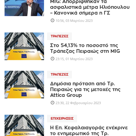
ΜIG: Aπορρίφθηκαν τα
ασφαλιστικά μέτρα Ηλιόπουλου
– Κανονικά σήμερα η ΓΣ
10:56, 03 Μαρτίου 2023
ΤΡΆΠΕΖΕΣ
Στο 54,13% το ποσοστό της
Τράπεζας Πειραιώς στη MIG
23:15, 01 Μαρτίου 2023
ΤΡΆΠΕΖΕΣ
Δημόσια πρόταση από Τρ.
Πειραιώς για τις μετοχές της
Attica Group
23:30, 22 Φεβρουαρίου 2023
ΕΠΙΧΕΙΡΉΣΕΙΣ
Η Επ. Κεφαλαιαγοράς ενέκρινε
το ενημερωτικό της Τρ.