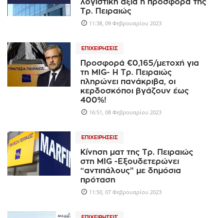
λογιστική αξία η προσφορά της
Τρ. Πειραιώς
11:38, 09 Φεβρουαρίου 2023
ΕΠΙΧΕΙΡΉΣΕΙΣ
Προσφορά €0,165/μετοχή για
τη MIG- Η Τρ. Πειραιώς
πληρώνει πανάκριβα, οι
κερδοσκόποι βγάζουν έως
400%!
16:51, 08 Φεβρουαρίου 2023
ΕΠΙΧΕΙΡΉΣΕΙΣ
Κίνηση ματ της Τρ. Πειραιώς
στη MIG -Εξουδετερώνει
“αντιπάλους” με δημόσια
πρόταση
11:50, 07 Φεβρουαρίου 2023
ΕΠΙΧΕΙΡΉΣΕΙΣ