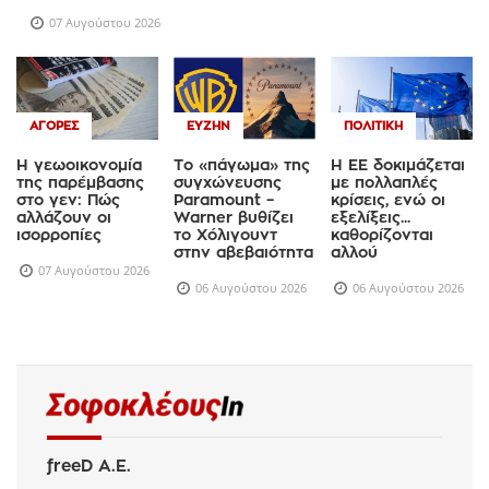
07 Αυγούστου 2026
ΑΓΟΡΈΣ
ΕΥΖΗΝ
ΠΟΛΙΤΙΚΉ
Η γεωοικονομία
Το «πάγωμα» της
Η ΕΕ δοκιμάζεται
της παρέμβασης
συγχώνευσης
με πολλαπλές
στο γεν: Πώς
Paramount –
κρίσεις, ενώ οι
αλλάζουν οι
Warner βυθίζει
εξελίξεις...
ισορροπίες
το Χόλιγουντ
καθορίζονται
στην αβεβαιότητα
αλλού
07 Αυγούστου 2026
06 Αυγούστου 2026
06 Αυγούστου 2026
freeD Α.Ε.