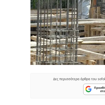
Δες περισσότερα άρθρα του sofo
Προσθή
στ